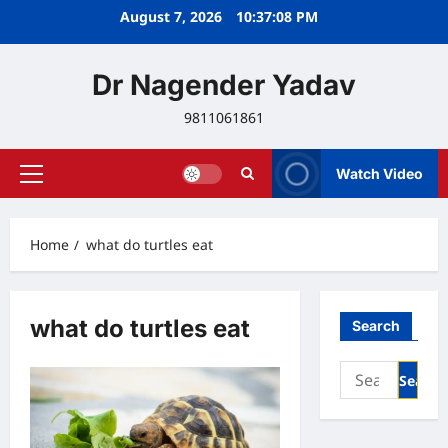
Skip
August 7, 2026
10:37:09 PM
to
content
Dr Nagender Yadav
9811061861
Watch Video
Primary
Menu
Home
what do turtles eat
what do turtles eat
Search
Search
for: