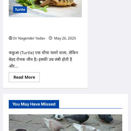
Turtle
शाकाहारी या मांसाहारी? जानें कछुआ खाने में
क्या खाता है
Dr Nagender Yadav
May 26, 2025
0
कछुआ (Turtle) एक धीमा चलने वाला, लेकिन
बेहद रोचक जीव है। इसकी उम्र लंबी होती है
और...
Read
Read More
more
about
शाकाहारी
या
मांसाहारी?
जानें
You May Have Missed
कछुआ
खाने
में
क्या
खाता
है