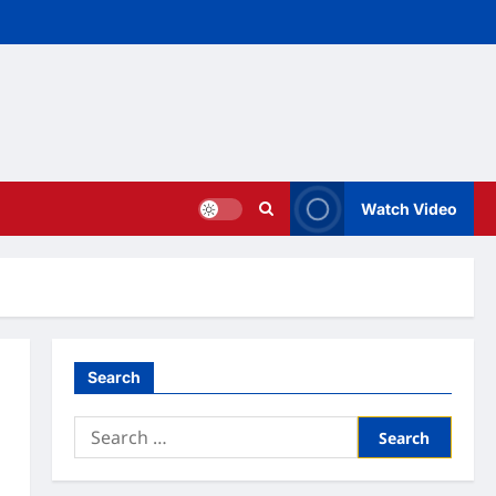
Watch Video
Search
Search
for: