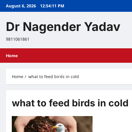
Skip
August 6, 2026
12:54:12 PM
to
content
Dr Nagender Yadav
9811061861
Home
Home
what to feed birds in cold
what to feed birds in cold