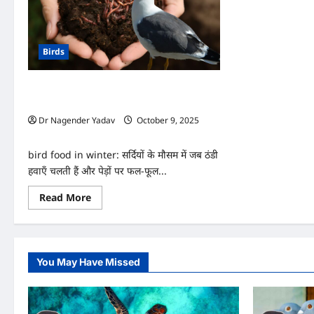
Birds
सर्दियों में पक्षियों के लिए सबसे अच्छा खाना, ठंड में
ऐसे रखें उनका ख्याल!
Dr Nagender Yadav
October 9, 2025
0
bird food in winter: सर्दियों के मौसम में जब ठंडी
हवाएँ चलती हैं और पेड़ों पर फल-फूल...
Read
Read More
more
about
सर्दियों
में
पक्षियों
के
You May Have Missed
लिए
सबसे
अच्छा
खाना,
ठंड