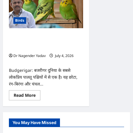
Birds
Budgerigar: बजरीगर की चोंच तेजी से बढ़
रही है? इसे मामूली समस्या समझने की भूल न
करें, हो सकती है गंभीर बीमारी!
Dr Nagender Yadav
July 4, 2026
0
Budgerigar: बजरीगर दुनिया के सबसे
लोकप्रिय पालतू पक्षियों में से एक है। यह छोटा,
रंग-बिरंगा और चंचल...
Read
Read More
more
about
Budgerigar:
बजरीगर
की
चोंच
You May Have Missed
तेजी
से
बढ़