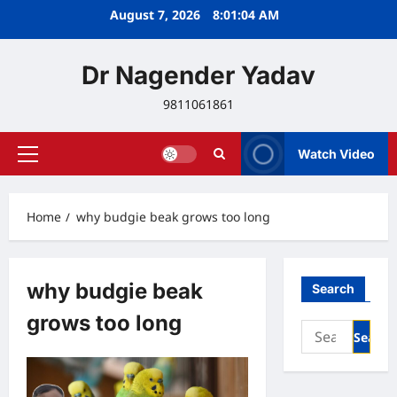
Skip
August 7, 2026
8:01:04 AM
to
content
Dr Nagender Yadav
9811061861
Watch Video
Primary
Menu
Home
why budgie beak grows too long
why budgie beak
Search
grows too long
Search
for: