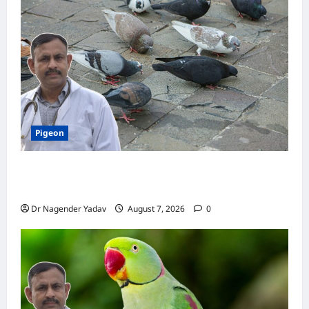
रही
है?
इसे
मामूली
समस्या
समझने
की
भूल
न
करें,
हो
सकती
है
Pigeon
गंभीर
बीमारी!
Pigeon Care: क्या कबूतर को चावल खिलाना सही है या
खतरनाक? जानिए सच, जो ज्यादातर लोग नहीं जानते
Dr Nagender Yadav
August 7, 2026
0