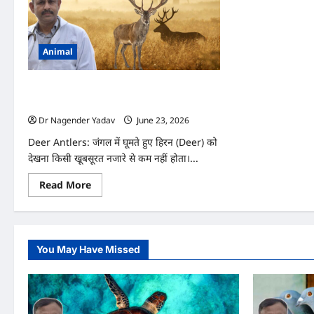
Animal
Deer: हिरन के सींग हर साल क्यों झड़ते हैं? वजह
जानकर चौंक जाएंगे आप
Dr Nagender Yadav
June 23, 2026
0
Deer Antlers: जंगल में घूमते हुए हिरन (Deer) को
देखना किसी खूबसूरत नजारे से कम नहीं होता।...
Read
Read More
more
about
Deer:
हिरन
के
सींग
You May Have Missed
हर
साल
क्यों
झड़ते
हैं?
वजह
जानकर