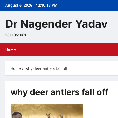
Skip
August 6, 2026
12:10:17 PM
to
content
Dr Nagender Yadav
9811061861
Home
Home
why deer antlers fall off
why deer antlers fall off