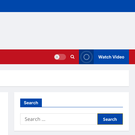
Watch Video
Search
Search
for: