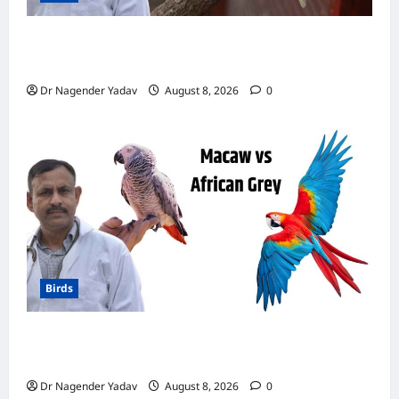
Canary Diet Chart: कैनरी को क्या खिलाएं? जानें पूरा
डाइट चार्ट, ये चीजें हैं बेहद जरूरी
Dr Nagender Yadav
August 8, 2026
0
Birds
मकाऊ vs अफ्रीकन ग्रे: कौन है ज्यादा समझदार? बोलने
से लेकर याददाश्त तक जानें किसका दिमाग है तेज
Dr Nagender Yadav
August 8, 2026
0