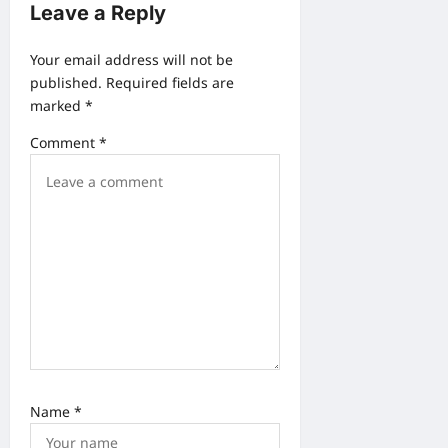
Leave a Reply
i
g
Your email address will not be
a
published.
Required fields are
marked
*
t
i
Comment
*
o
n
Name
*