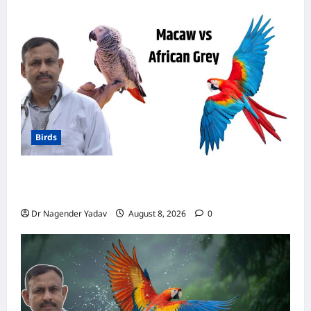
Birds
मकाऊ vs अफ्रीकन ग्रे: कौन है ज्यादा समझदार? बोलने
से लेकर याददाश्त तक जानें किसका दिमाग है तेज
Dr Nagender Yadav
August 8, 2026
0