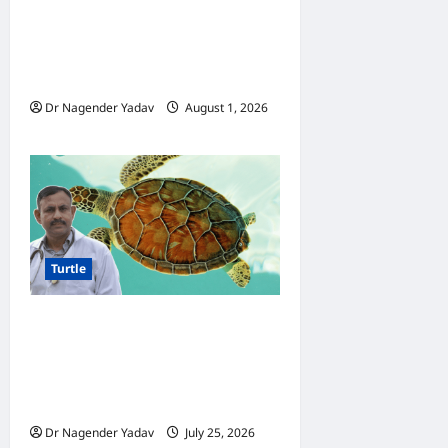
Turtle Care: कछुए को कितनी धूप
की जरूरत होती है? सही समय,
फायदे और जरूरी सावधानियां
Dr Nagender Yadav
August 1, 2026
0
Turtle
Turtle Care: कछुए की आंखों में
सूजन क्यों आती है? जानें कारण,
लक्षण, इलाज और बचाव के आसान
तरीके
Dr Nagender Yadav
July 25, 2026