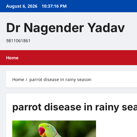
Skip
August 6, 2026
10:37:17 PM
to
content
Dr Nagender Yadav
9811061861
Home
Home
parrot disease in rainy season
parrot disease in rainy s