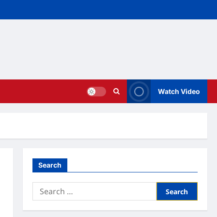
Watch Video
Search
Search
for: