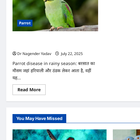
Parrot
बरसात का मौसम तोतों के लिए खतरे की घंटी! इन 5
बीमारियों से रहें सतर्क
Dr Nagender Yadav
July 22, 2025
0
Parrot disease in rainy season: बरसात का
मौसम जहां हरियाली और ठंडक लेकर आता है, वहीं
यह...
Read
Read More
more
about
बरसात
का
मौसम
तोतों
You May Have Missed
के
लिए
खतरे
की
घंटी!