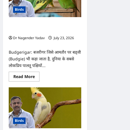
Birds
Budgerigar:बजरीगर की सही डाइट: कौन-
से बीज, फल और सब्जियां हैं सबसे बेहतर?
Dr Nagender Yadav
July 23, 2026
0
Budgerigar: बजरीगर जिसे आमतौर पर बड्जी
(Budgie) भी कहा जाता है, दुनिया के सबसे
लोकप्रिय पालतू पक्षियों...
Read
Read More
more
about
Budgerigar:बजरीगर
की
सही
डाइट:
कौन-
से
बीज,
फल
Birds
और
सब्जियां
हैं