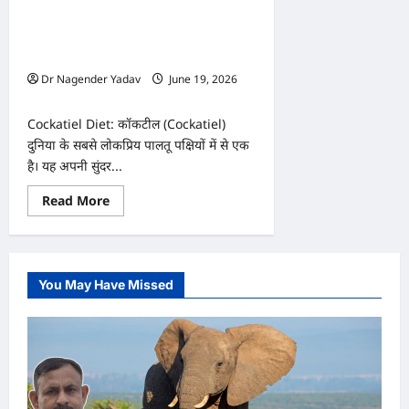
सबसे
Cockatiel Diet: कॉकटील को भूलकर भी न
बेहतर?
खिलाएं ये 7 चीजें! एक गलती पड़ सकती है
भारी
Dr Nagender Yadav
June 19, 2026
0
Cockatiel Diet: कॉकटील (Cockatiel)
दुनिया के सबसे लोकप्रिय पालतू पक्षियों में से एक
है। यह अपनी सुंदर...
Read
Read More
more
about
Cockatiel
Diet:
कॉकटील
को
You May Have Missed
भूलकर
भी
न
खिलाएं
ये
7
चीजें!
एक
गलती
पड़