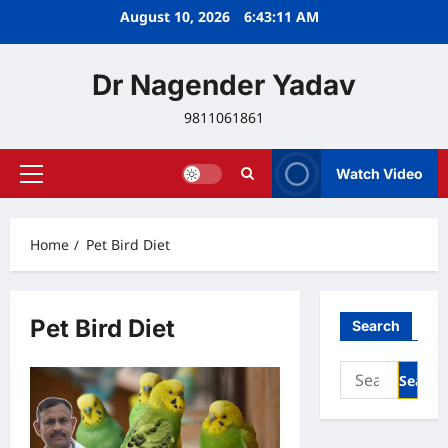
Skip
August 10, 2026
6:43:11 AM
to
content
Dr Nagender Yadav
9811061861
Watch Video
Primary
Menu
Home
Pet Bird Diet
Pet Bird Diet
Search
Search
for: